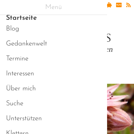
Menü
Startseite
Blog
Gedankenwelt
Termine
Interessen
Über mich
Suche
Unterstützen
Klettern