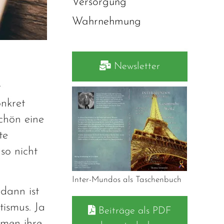
Versorgung
Wahrnehmung
Newsletter
r
onkret
chön eine
te
so nicht
Inter-Mundos als Taschenbuch
dann ist
tismus. Ja
Beiträge als PDF
mmen ihre