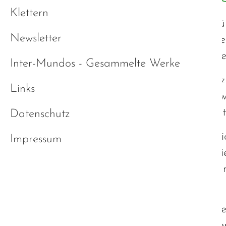
Klettern
Autismus im Detail zu beschreiben w
Newsletter
und die individuellen Eigenschaften je
Seiten einen "detaillierten groben Üb
Inter-Mundos - Gesammelte Werke
Um das Thema etwas anschaulicher zu 
Links
Zwischenstationen dieses Leitfadens 
wichtig sind, um ein grobes - aber au
Datenschutz
Ich möchte an dieser Stelle ausdrückl
Impressum
Erfahrung entsprechen. Auch wenn viel
Ausführungen keine Gewähr übernehme
Psychologen erfolgen.
Bitte beachten Sie, dass sich dieser 
Ausarbeitung der Inhalte sehr zeitinte