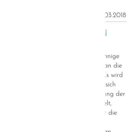
25.03.2018
(Un-)Sinnige Therapien und
echte Hilfen
Oft genug werden Autisten in unsinnige
Therapien gepackt, um Sie besser an die
Gesellschaft anpassen zu können. Es wird
dabei aber nicht beachtet, dass es sich
hierbei weniger um eine Verbesserung der
Lebenssituation des Autisten handelt,
sondern eher eine Erleichterung für die
Gesellschaft. Echte Hilfen gibt es
hingegen kaum. Wie solche aussehen