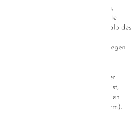
Seit Jahren protestieren Autistinnen,
Autisten, Angehörige und Fachkräfte
weltweit gegen ABA. Sogar innerhalb des
Bundesverbandes haben
Regionalverbände offen Stellung gegen
diese Therapieform bezogen (2015
beispielsweise
hier
- in dieser
Stellungnahme finden Sie neben der
ausführlichen Erklärung, was ABA ist,
auch Erfahrungsberichte von Familien
und Autisten mit dieser Therapieform).
Weiterlesen …