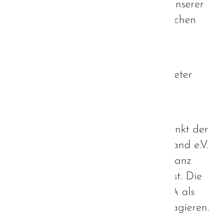
wir im Namen derer, die sich von unserer
Position vertreten fühlen, widersprechen
wollen.
Der Bundesverband
Autismus
Deutschland e.V.
sieht sich als Vertreter
der Interessen von Autisten und
Angehörigen.
In seinem
Newsletter 08/2020
verlinkt der
Bundesverband Autismus Deutschland e.V.
auf die Website einer Person, die ganz
klar der ABA-Lobby zuzurechnen ist. Die
Ambition dieser Website ist es, ABA als
Therapieform für Autisten zu propagieren.