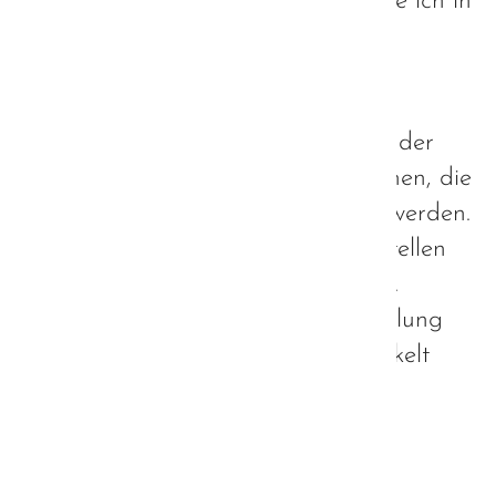
weiter fehlen könnte, darauf möchte ich in
diesem Beitrag näher eingehen.
Gründe für oder gegen eine
Therapieform können oft schon an der
grundlegenden Haltung der Personen, die
diese entwickelt haben, abgeleitet werden.
Betrachten wir die Hintergründe, stellen
wir fest, dass sich ABA aus der sog.
Konversionstherapie - also der "Heilung
von Homosexualität" heraus entwickelt
hat.
Weiterlesen …