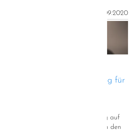
03.09.2020
Bundesverband Autismus
Deutschland macht Werbung für
ABA? - nicht mit uns!
Liebe Leserinnen und Leser,
wir möchten Sie mit diesem Beitrag auf
einen Sachverhalt hinweisen, gegen den