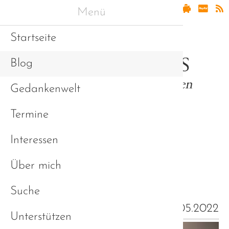
Menü
Startseite
Blog
Gedankenwelt
Termine
Interessen
Erfahrungen und
Über mich
Sichtweisen (Blog)
Suche
19.05.2022
Unterstützen