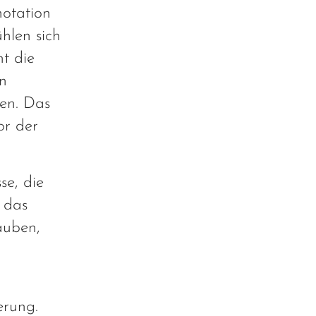
notation
ühlen sich
ht die
in
gen. Das
or der
se, die
h das
auben,
erung.