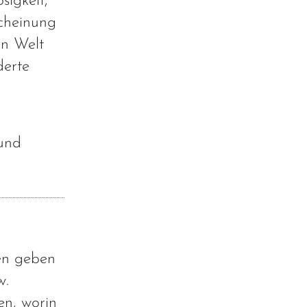
sigkeit,
scheinung
en Welt
derte
 und
sen geben
w.
en, worin