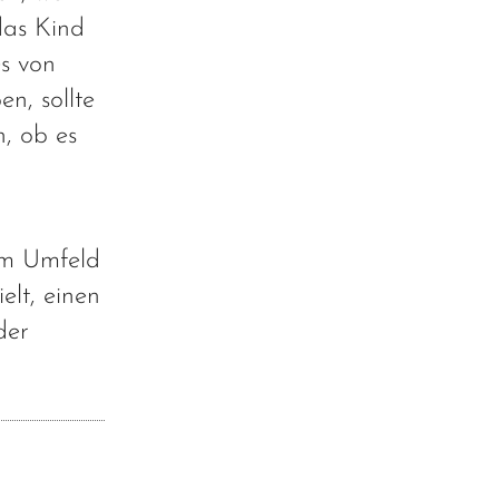
das Kind
es von
n, sollte
, ob es
om Umfeld
elt, einen
der