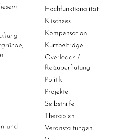
diesem
Hochfunktionalität
Klischees
Kompensation
altung
Kurzbeiträge
rgründe,
on
Overloads /
Reizüberflutung
Politik
Projekte
Selbsthilfe
n
Therapien
en und
Veranstaltungen