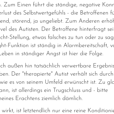
. Zum Einen führt die ständige, negative Kon
rlust des Selbstwertgefühls - die Betroffenen f
ssend, störend, ja ungeliebt. Zum Anderen erhö
vel des Autisten. Der Betroffene hinterfragt se
cht-Stellung, etwas falsches zu tun oder zu sa
ght-Funktion ist ständig in Alarmbereitschaft, v
eben in ständiger Angst ist hier die Folge.
h außen hin tatsächlich verwertbare Ergebnis
en. Der "therapierte" Autist verhält sich durc
 wie es von seinem Umfeld erwünscht ist. Zu gl
n, ist allerdings ein Trugschluss und - bitte
eines Erachtens ziemlich dämlich.
rkt, ist letztendlich nur eine reine Konditioni