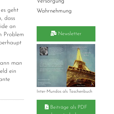
Versorgung
 es geht
Wahrnehmung
, dass
fide an
Newsletter
in Problem
überhaupt
 kann man
eld ein
rante
Inter-Mundos als Taschenbuch
Beiträge als PDF