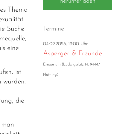
herunterladen
oßes Thema
xualität
Termine
die Suche
mequelle,
04.09.2026, 19:00 Uhr
ls eine
Asperger & Freunde
Emporium
(
Ludwigplatz 14, 94447
fen, ist
Plattling
)
n würden.
rung, die
s man