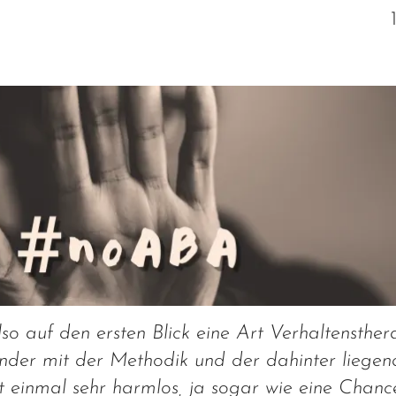
so auf den ersten Blick eine Art Verhaltensther
hender mit der Methodik und der dahinter liege
t einmal sehr harmlos, ja sogar wie eine Chanc