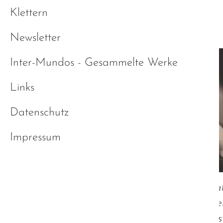
Klettern
ABA ist Missbrauch
Newsletter
Inter-Mundos - Gesammelte Werke
Links
Datenschutz
Impressum
ABA - "Applied Behavior Analysis" - al
klingt, so lange man sich nicht einge
Denkweise auseinandergesetzt hat, ers