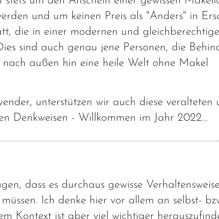
 stets um den Anschein einer gewissen Makello
werden und um keinen Preis als "Anders" in Er
tatt, die in einer modernen und gleichberechtig
 Dies sind auch genau jene Personen, die Behin
um nach außen hin eine heile Welt ohne Makel
nder, unterstützen wir auch diese veralteten
nen Denkweisen - Willkommen im Jahr 2022...
agen, dass es durchaus gewisse Verhaltenswei
üssen. Ich denke hier vor allem an selbst- bz
m Kontext ist aber viel wichtiger herauszufind