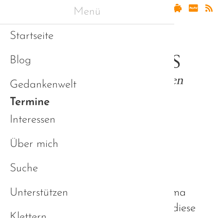
Menü
Startseite
Blog
Gedankenwelt
Termine
Interessen
Über mich
Veranstaltungen
Suche
Hier finden Sie Termine zu
Unterstützen
Veranstaltungen rund um das Thema
Autismus. Bitte beachten Sie, dass diese
Klettern