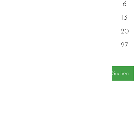
1
2
3
4
5
6
7
8
9
10
11
12
13
14
15
16
17
18
19
20
21
22
23
24
25
26
27
28
29
30
Suchen
Kategorien
Alle Kategorien
Autismus-Strategie Bayern
Diagnose