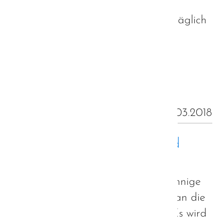
Geräusche spürbar und selbst das
freudige Strahlen der Sonne unerträglich
wird.
Weiterlesen …
25.03.2018
(Un-)Sinnige Therapien und
echte Hilfen
Oft genug werden Autisten in unsinnige
Therapien gepackt, um Sie besser an die
Gesellschaft anpassen zu können. Es wird