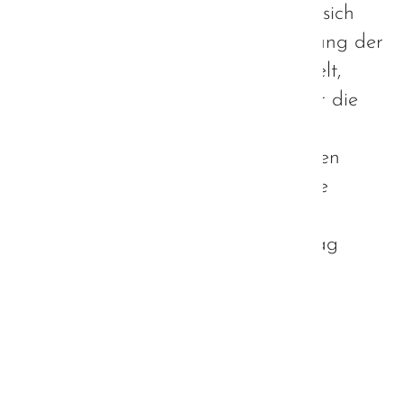
dabei aber nicht beachtet, dass es sich
hierbei weniger um eine Verbesserung der
Lebenssituation des Autisten handelt,
sondern eher eine Erleichterung für die
Gesellschaft. Echte Hilfen gibt es
hingegen kaum. Wie solche aussehen
können und welche Chance hier die
geplante Autismus-Strategie bieten
könnte, möchte ich in diesem Beitrag
erläutern.
Weiterlesen …