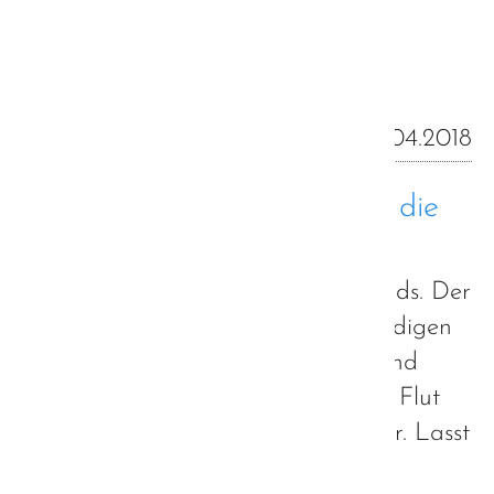
Weiterlesen …
06.04.2018
Overloads - Ein Blick hinter die
Kulissen
Ein jeder Autist kennt sie - Overloads. Der
Moment, wenn man unter der ständigen
Reizüberflutung zusammenbricht und
diese einen überschwemmt, wie die Flut
an einem stürmischen Tag am Meer. Lasst
euch entführen in eine Welt, in der