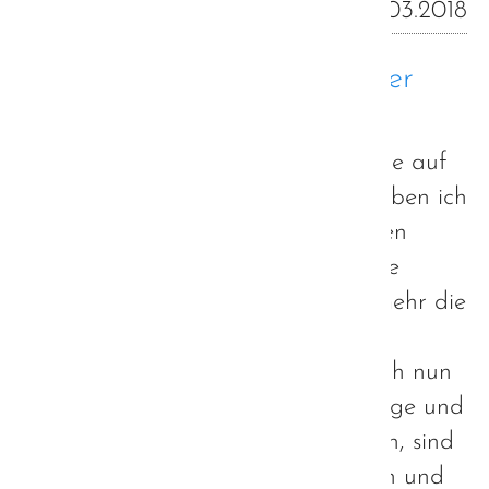
10.03.2018
Autismus und die Theorie der
Liebe
Ein Thema, welches mir schon lange auf
dem Herzen liegt, es niederzuschreiben ich
aber immer wieder hinausgeschoben
habe, ist die Liebe. Beziehungsweise
weniger die Liebe an sich, als vielmehr die
Schwierigkeiten beim Aufbau einer
romantischen Beziehung. Warum ich nun
aber doch versuche, dieses schwierige und
komplexe Thema in Worte zu fassen, sind
die doch sehr ähnlichen Reaktionen und