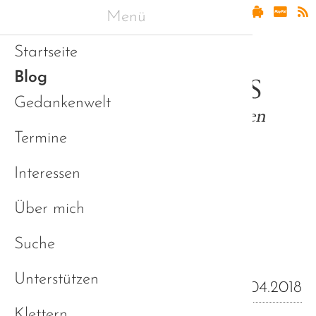
Menü
Startseite
Blog
Gedankenwelt
Termine
Interessen
Über mich
Erfahrungen und
Sichtweisen (Blog)
Suche
Unterstützen
20.04.2018
Klettern