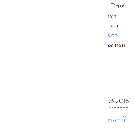
Erfahrungen von anderen Autisten. Dass
sich diese ziemlich mit meinen eigenen
Erfahrungen decken, durfte ich heute in
der Diskussionsgruppe von
autismus.co
erfahren. Vielen Dank an jeden einzelnen
für diese Erkenntnis.
Weiterlesen …
06.03.2018
Hochfunktional = Hochignoriert?
Wir Autisten im hochfunktionalen