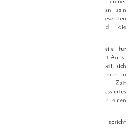
Unsere Treffen in Plattling zeugen immer
wieder davon, wie gesellig Autisten sein
können, wenn die gesetzten
Rahmenbedingungen passen und die
Chemie untereinander stimmt.
So bieten unsere Treffen mittlerweile für
Groß und Klein - Autist und Nicht-Autist
eine gern wahrgenommene Möglichkeit, sich
ausgelassen über alle möglichen Themen zu
unterhalten und eine schöne Zeit
miteinander zu erleben. Auch interessiertes
Fachpersonal ist jederzeit gerne für einen
Austausch willkommen!
Die stetig wachsende Teilnehmerzahl spricht
hier für sich.