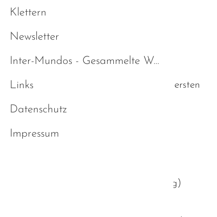
Klettern
13.10.2023, 19:00 Uhr
Newsletter
Inter-Mundos - Gesammelte Werke
Links
Dieser Termin wiederholt sich jeden ersten
Freitag im Monat.
Datenschutz
Impressum
Emporium
(
Ludwigplatz 14, 94447 Plattling
)