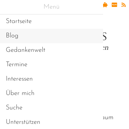
Menü
Startseite
Blog
Gedankenwelt
Termine
Interessen
Erfahrungen und
Über mich
Sichtweisen (Blog)
Suche
Keine Nachrichten in diesem Zeitraum
Unterstützen
vorhanden.