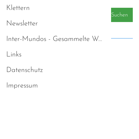
Klettern
Suchen
Newsletter
Kategorien
Inter-Mundos - Gesammelte Werke
Alle Kategorien
Links
Autismus-Strategie Bayern
Datenschutz
Diagnose
Diverses
Impressum
Emotionalität/Empathie
Filme / Dokumentationen
Freundschaft
Hilfen